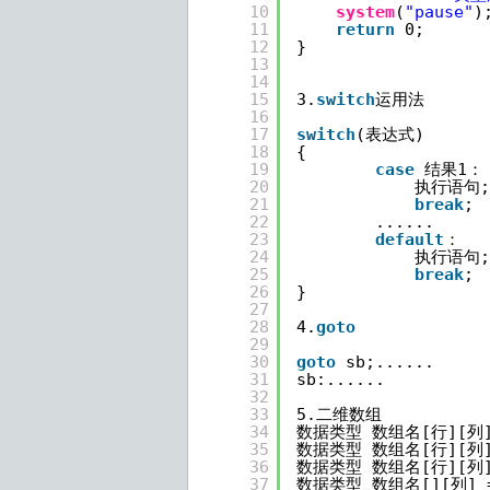
10
system
(
"pause"
)
11
return
0;
12
}
13
14
15
3.
switch
运用法
16
17
switch
(表达式)
18
{
19
case
结果1：
20
执行语句;
21
break
;
22
......
23
default
：
24
执行语句;
25
break
;
26
}
27
28
4.
goto
29
30
goto
sb;......
31
sb:......
32
33
5.二维数组
34
数据类型 数组名[行][列]
35
数据类型 数组名[行][列]
36
数据类型 数组名[行][列]
37
数据类型 数组名[][列] 