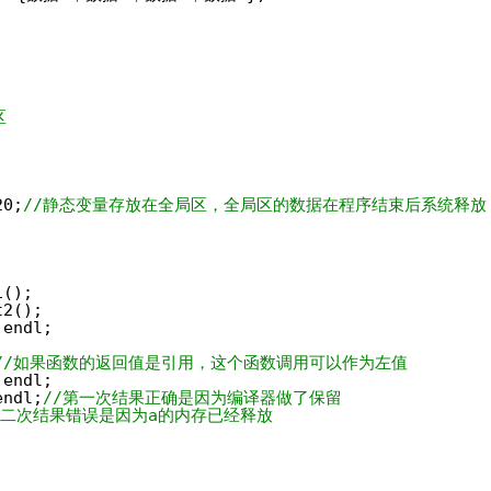
;
区
20;
//静态变量存放在全局区，全局区的数据在程序结束后系统释放
1();
t2();
 endl; 
//如果函数的返回值是引用，这个函数调用可以作为左值
 endl;
endl;
//第一次结果正确是因为编译器做了保留
第二次结果错误是因为a的内存已经释放