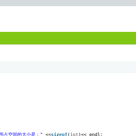
;
型所占空间的大小是："
<<
sizeof
(
int
)<< endl;