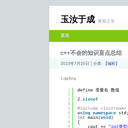
玉汝于成
厚吾之生
首页
c++不会的知识盲点总结
2023年7月25日 | 分类:
【编程】
1.define
1
define 变量名 数值
2
3
2.
sizeof
4
5
#include <iostream>
6
using
namespace
std
7
int
main(
void
)
8
{
9
cout << 
"int类