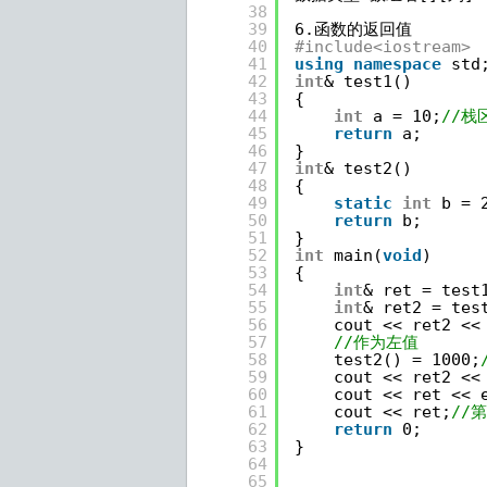
38
39
6.函数的返回值
40
#include<iostream>
41
using
namespace
std
42
int
& test1()
43
{
44
int
a = 10;
//栈
45
return
a;
46
}
47
int
& test2()
48
{
49
static
int
b = 
50
return
b;
51
}
52
int
main(
void
)
53
{
54
int
& ret = test
55
int
& ret2 = tes
56
cout << ret2 <<
57
//作为左值
58
test2() = 1000;
59
cout << ret2 <<
60
cout << ret << 
61
cout << ret;
//
62
return
0;
63
}
64
65