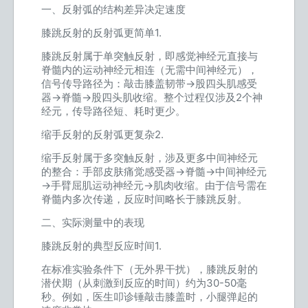
一、反射弧的结构差异决定速度
膝跳反射的反射弧更简单1.
膝跳反射属于单突触反射，即感觉神经元直接与
脊髓内的运动神经元相连（无需中间神经元），
信号传导路径为：敲击膝盖韧带→股四头肌感受
器→脊髓→股四头肌收缩。整个过程仅涉及2个神
经元，传导路径短、耗时更少。
缩手反射的反射弧更复杂2.
缩手反射属于多突触反射，涉及更多中间神经元
的整合：手部皮肤痛觉感受器→脊髓→中间神经元
→手臂屈肌运动神经元→肌肉收缩。由于信号需在
脊髓内多次传递，反应时间略长于膝跳反射。
二、实际测量中的表现
膝跳反射的典型反应时间1.
在标准实验条件下（无外界干扰），膝跳反射的
潜伏期（从刺激到反应的时间）约为30-50毫
秒。例如，医生叩诊锤敲击膝盖时，小腿弹起的