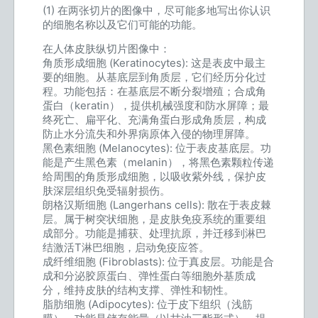
(1) 在两张切片的图像中，尽可能多地写出你认识
的细胞名称以及它们可能的功能。
在人体皮肤纵切片图像中：
角质形成细胞 (Keratinocytes): 这是表皮中最主
要的细胞。从基底层到角质层，它们经历分化过
程。功能包括：在基底层不断分裂增殖；合成角
蛋白（keratin），提供机械强度和防水屏障；最
终死亡、扁平化、充满角蛋白形成角质层，构成
防止水分流失和外界病原体入侵的物理屏障。
黑色素细胞 (Melanocytes): 位于表皮基底层。功
能是产生黑色素（melanin），将黑色素颗粒传递
给周围的角质形成细胞，以吸收紫外线，保护皮
肤深层组织免受辐射损伤。
朗格汉斯细胞 (Langerhans cells): 散在于表皮棘
层。属于树突状细胞，是皮肤免疫系统的重要组
成部分。功能是捕获、处理抗原，并迁移到淋巴
结激活T淋巴细胞，启动免疫应答。
成纤维细胞 (Fibroblasts): 位于真皮层。功能是合
成和分泌胶原蛋白、弹性蛋白等细胞外基质成
分，维持皮肤的结构支撑、弹性和韧性。
脂肪细胞 (Adipocytes): 位于皮下组织（浅筋