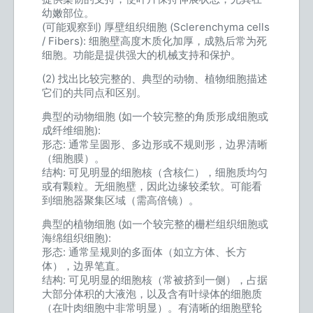
幼嫩部位。
(可能观察到) 厚壁组织细胞 (Sclerenchyma cells
/ Fibers): 细胞壁高度木质化加厚，成熟后常为死
细胞。功能是提供强大的机械支持和保护。
(2) 找出比较完整的、典型的动物、植物细胞描述
它们的共同点和区别。
典型的动物细胞 (如一个较完整的角质形成细胞或
成纤维细胞):
形态: 通常呈圆形、多边形或不规则形，边界清晰
（细胞膜）。
结构: 可见明显的细胞核（含核仁），细胞质均匀
或有颗粒。无细胞壁，因此边缘较柔软。可能看
到细胞器聚集区域（需高倍镜）。
典型的植物细胞 (如一个较完整的栅栏组织细胞或
海绵组织细胞):
形态: 通常呈规则的多面体（如立方体、长方
体），边界笔直。
结构: 可见明显的细胞核（常被挤到一侧），占据
大部分体积的大液泡，以及含有叶绿体的细胞质
（在叶肉细胞中非常明显）。有清晰的细胞壁轮