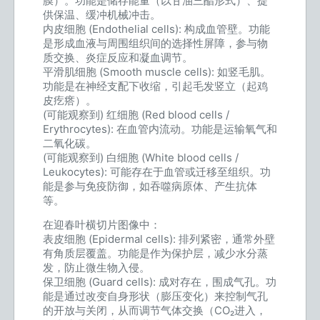
膜）。功能是储存能量（以甘油三酯形式）、提
供保温、缓冲机械冲击。
内皮细胞 (Endothelial cells): 构成血管壁。功能
是形成血液与周围组织间的选择性屏障，参与物
质交换、炎症反应和凝血调节。
平滑肌细胞 (Smooth muscle cells): 如竖毛肌。
功能是在神经支配下收缩，引起毛发竖立（起鸡
皮疙瘩）。
(可能观察到) 红细胞 (Red blood cells /
Erythrocytes): 在血管内流动。功能是运输氧气和
二氧化碳。
(可能观察到) 白细胞 (White blood cells /
Leukocytes): 可能存在于血管或迁移至组织。功
能是参与免疫防御，如吞噬病原体、产生抗体
等。
在迎春叶横切片图像中：
表皮细胞 (Epidermal cells): 排列紧密，通常外壁
有角质层覆盖。功能是作为保护层，减少水分蒸
发，防止微生物入侵。
保卫细胞 (Guard cells): 成对存在，围成气孔。功
能是通过改变自身形状（膨压变化）来控制气孔
的开放与关闭，从而调节气体交换（CO₂进入，