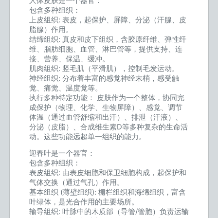
人体皮肤是一个器官：
包含多种组织：
上皮组织: 表皮，起保护、屏障、分泌（汗腺、皮
脂腺）作用。
结缔组织: 真皮和皮下组织，含胶原纤维、弹性纤
维、脂肪细胞、血管、淋巴管等，提供支持、连
接、营养、保温、缓冲。
肌肉组织: 竖毛肌（平滑肌），控制毛发运动。
神经组织: 分布着丰富的感觉神经末梢，感受触
觉、痛觉、温度觉等。
执行多种特定功能： 皮肤作为一个整体，协同完
成保护（物理、化学、生物屏障）、感觉、调节
体温（通过血管舒缩和出汗）、排泄（汗液）、
分泌（皮脂）、合成维生素D等多种复杂的生命活
动。这些功能远超单一组织的能力。
迎春叶是一个器官：
包含多种组织：
表皮组织: 由表皮细胞和保卫细胞构成，起保护和
气体交换（通过气孔）作用。
基本组织 (薄壁组织): 栅栏组织和海绵组织，富含
叶绿体，是光合作用的主要场所。
输导组织: 叶脉中的木质部（导管/管胞）负责运输