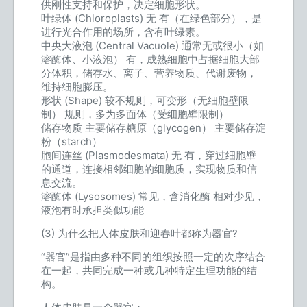
供刚性支持和保护，决定细胞形状。
叶绿体 (Chloroplasts) 无 有（在绿色部分），是
进行光合作用的场所，含有叶绿素。
中央大液泡 (Central Vacuole) 通常无或很小（如
溶酶体、小液泡） 有，成熟细胞中占据细胞大部
分体积，储存水、离子、营养物质、代谢废物，
维持细胞膨压。
形状 (Shape) 较不规则，可变形（无细胞壁限
制） 规则，多为多面体（受细胞壁限制）
储存物质 主要储存糖原（glycogen） 主要储存淀
粉（starch）
胞间连丝 (Plasmodesmata) 无 有，穿过细胞壁
的通道，连接相邻细胞的细胞质，实现物质和信
息交流。
溶酶体 (Lysosomes) 常见，含消化酶 相对少见，
液泡有时承担类似功能
(3) 为什么把人体皮肤和迎春叶都称为器官?
“器官”是指由多种不同的组织按照一定的次序结合
在一起，共同完成一种或几种特定生理功能的结
构。