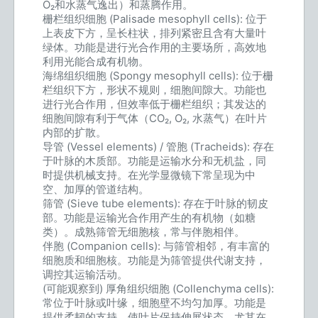
O₂和水蒸气逸出）和蒸腾作用。
栅栏组织细胞 (Palisade mesophyll cells): 位于
上表皮下方，呈长柱状，排列紧密且含有大量叶
绿体。功能是进行光合作用的主要场所，高效地
利用光能合成有机物。
海绵组织细胞 (Spongy mesophyll cells): 位于栅
栏组织下方，形状不规则，细胞间隙大。功能也
进行光合作用，但效率低于栅栏组织；其发达的
细胞间隙有利于气体（CO₂, O₂, 水蒸气）在叶片
内部的扩散。
导管 (Vessel elements) / 管胞 (Tracheids): 存在
于叶脉的木质部。功能是运输水分和无机盐，同
时提供机械支持。在光学显微镜下常呈现为中
空、加厚的管道结构。
筛管 (Sieve tube elements): 存在于叶脉的韧皮
部。功能是运输光合作用产生的有机物（如糖
类）。成熟筛管无细胞核，常与伴胞相伴。
伴胞 (Companion cells): 与筛管相邻，有丰富的
细胞质和细胞核。功能是为筛管提供代谢支持，
调控其运输活动。
(可能观察到) 厚角组织细胞 (Collenchyma cells):
常位于叶脉或叶缘，细胞壁不均匀加厚。功能是
提供柔韧的支持，使叶片保持伸展状态，尤其在