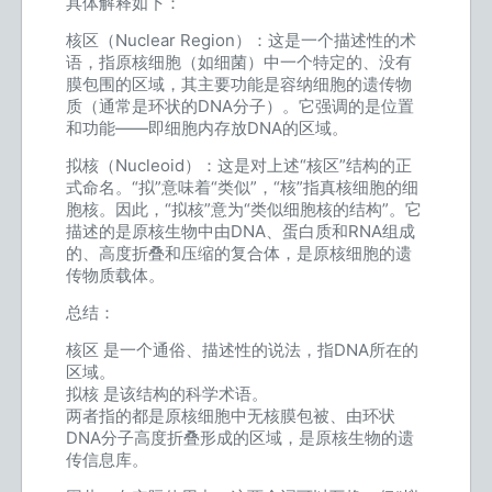
具体解释如下：
核区（Nuclear Region）：这是一个描述性的术
语，指原核细胞（如细菌）中一个特定的、没有
膜包围的区域，其主要功能是容纳细胞的遗传物
质（通常是环状的DNA分子）。它强调的是位置
和功能——即细胞内存放DNA的区域。
拟核（Nucleoid）：这是对上述“核区”结构的正
式命名。“拟”意味着“类似”，“核”指真核细胞的细
胞核。因此，“拟核”意为“类似细胞核的结构”。它
描述的是原核生物中由DNA、蛋白质和RNA组成
的、高度折叠和压缩的复合体，是原核细胞的遗
传物质载体。
总结：
核区 是一个通俗、描述性的说法，指DNA所在的
区域。
拟核 是该结构的科学术语。
两者指的都是原核细胞中无核膜包被、由环状
DNA分子高度折叠形成的区域，是原核生物的遗
传信息库。