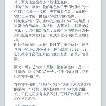
体，而真核生物有多个线性染色体。
细胞位置：原核生物的染色体位于细胞质中的一
个特定区域——拟核，没有核膜包裹；而真核生
物的染色体位于由核膜包被的细胞核内。
结构复杂性：原核生物的染色体DNA不与组蛋白
紧密结合形成核小体结构（古菌除外，其情况较
复杂），结构相对简单；真核生物的染色体DNA
则与组蛋白紧密结合，形成高度有序的染色质结
构。
附加遗传物质：原核生物除了主染色体外，还常
含有小的环状DNA分子，称为质粒（plasmid），
它们携带非必需但可能有益的基因（如抗药性基
因）。
因此，可以总结为：原核生物有染色体，是一个
裸露的、环状的DNA分子，位于拟核区域，结构
比真核生物简单。
在原核生物中，“拟核”和“核区”这两个术语通常指
的是同一个结构，即原核细胞中DNA集中的区
域，它们之间没有本质区别，可以看作是同一结
构的不同称呼。