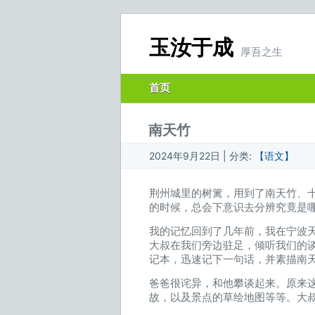
玉汝于成
厚吾之生
首页
南天竹
2024年9月22日 | 分类:
【语文】
荆州城里的树篱，用到了南天竹、
的时候，总会下意识去分辨究竟是
我的记忆回到了几年前，我在宁波
大叔在我们旁边驻足，倾听我们的谈
记本，迅速记下一句话，并素描南
爸爸很诧异，和他攀谈起来。原来
故，以及景点的草绘地图等等。大