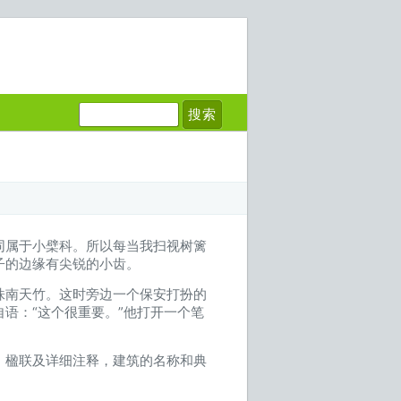
同属于小檗科。所以每当我扫视树篱
子的边缘有尖锐的小齿。
株南天竹。这时旁边一个保安打扮的
语：“这个很重要。”他打开一个笔
：楹联及详细注释，建筑的名称和典