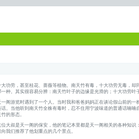
十大功劳，甚至桂花、蔷薇等植物。南天竹有毒，十大功劳无毒，却
哪一种。其实很容易分辨：南天竹叶子的边缘是光滑的；十大功劳叶
天一阁游览时遇到了一个人。当时我和爸爸妈妈正在谈论假山前的一
话。当他听到南天竹全株有毒时，忍不住用宁波味道的普通话喃喃自
天竹的形态。
这位大叔是天一阁的保安，他的笔记本里都是天一阁相关的各种知识
叔向我们推荐了他划重点的几个景点。