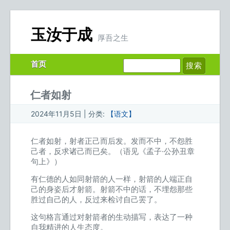
玉汝于成
厚吾之生
首页
仁者如射
2024年11月5日 | 分类:
【语文】
仁者如射，射者正己而后发。发而不中，不怨胜
己者，反求诸己而已矣。（语见《孟子·公孙丑章
句上》）
有仁德的人如同射箭的人一样，射箭的人端正自
己的身姿后才射箭。射箭不中的话，不埋怨那些
胜过自己的人，反过来检讨自己罢了。
这句格言通过对射箭者的生动描写，表达了一种
自我精进的人生态度。